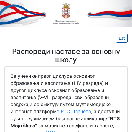
Lat
Распореди наставе за основну
школу
За ученике првог циклуса основног
образовања и васпитања (I-IV разреда) и
другог циклуса основног образовања и
васпитања (V-VIII разреда) сви образовни
садржаји се емитују путем мултимедијске
интернет платформе
РТС Планета
, а доступни
су и преузимањем бесплатне апликације
"RTS
Moja škola"
за мобилне телефоне и таблете,