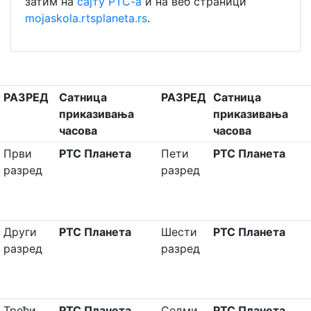
затим на
сајту РТС-а
и на веб страници
mojaskola.rtsplaneta.rs
.
РАЗРЕД
Сатница
РАЗРЕД
Сатница
приказивања
приказивања
часова
часова
Први
РТС Планета
Пети
РТС Планета
разред
разред
Други
РТС Планета
Шести
РТС Планета
разред
разред
Трећи
РТС Планета
Седми
РТС Планета